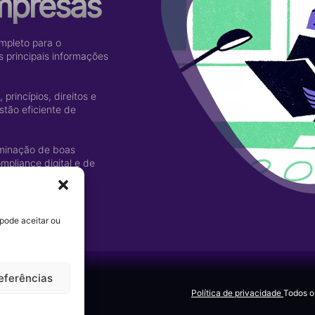
empresas
mpleto para o
s principais informações
rincípios, direitos e
stão eficiente de
eminação de boas
mpliance digital e de
dos pessoais.
pode aceitar ou
eferências
Política de privacidade
Todos o