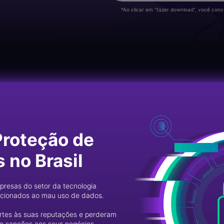
*Ao clicar em “fazer download”, você con
Proteção de
 no Brasil
resas do setor da tecnologia
acionados ao mau uso de dados.
rtes às suas reputações e perderam
 e sanções aos seus negócios.