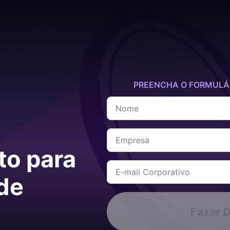
PREENCHA O FORMULÁR
Nome
*
Empresa
*
to para
E-
mail
 de
corporativo
*
Fazer 