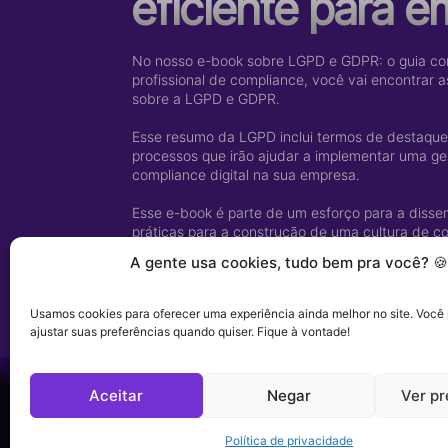
eficiente para 
No nosso e-book sobre LGPD e GDPR: o guia co
profissional de compliance, você vai encontrar a
sobre a LGPD e GDPR.
Esse resumo da LGPD inclui termos de destaque, p
processos que irão ajudar a implementar uma ge
compliance digital na sua empresa.
Esse e-book é parte de um esforço para a diss
práticas para a construção de uma cultura de co
conformidade com a nova lei de proteção de da
A gente usa cookies, tudo bem pra você? 🍪
Usamos cookies para oferecer uma experiência ainda melhor no site. Você 
ajustar suas preferências quando quiser. Fique à vontade!
Aceitar
Negar
Ver pr
Política de privacidade