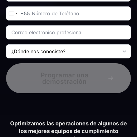
especialización
Teléfono
en
*
+55
la
empresa?
*
Correo
electrónico
corporativo
*
¿Dónde
nos
conoció?
*
Programar una
demostración
Optimizamos las operaciones de algunos de
los mejores equipos de cumplimiento