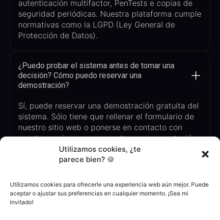
autenticación multifactor
,
PenTests
e
copias de
seguridad periódicas. Nuestra plataforma cumple
normativas como la LGPD (Ley General de
Protección de Datos).
¿Puedo probar el sistema antes de tomar una
decisión? Cómo puedo reservar una
demostración?
Sí, puede reservar una demostración gratuita del
sistema. Sólo tiene que rellenar el formulario de
nuestro sitio web o ponerse en contacto con
nuestro equipo para concertar una presentación
personalizada adaptada a las necesidades de su
Utilizamos cookies, ¿te
parece bien? 🍪
empresa. Durante la demostración, verá cómo la
plataforma puede cumplir sus requisitos de
conformidad.
Utilizamos cookies para ofrecerle una experiencia web aún mejor. Puede
aceptar o ajustar sus preferencias en cualquier momento. ¡Sea mi
invitado!