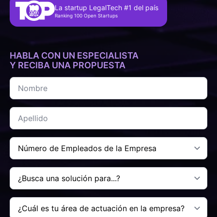
La startup LegalTech #1 del país
Ranking 100 Open Startups
HABLA CON UN ESPECIALISTA
Y RECIBA UNA PROPUESTA
Nombre
*
Apellido
*
Número
de
Colaboradores
de
Buscas
la
una
Empresa
solución
*
para...
¿Tu
*
área
de