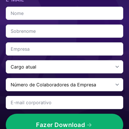
Nome
*
Sobrenome
*
Empresa
*
Cargo
Atual
*
Número
de
Colaboradores
da
E-
Empresa
mail
*
corporativo
*
Fazer Download