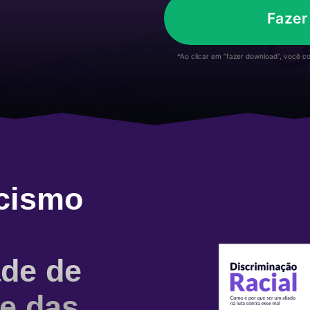
Fazer
*Ao clicar em “fazer download”, você 
cismo
ade de
ve das