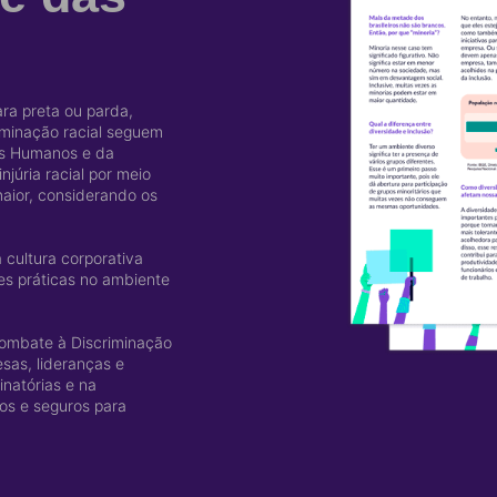
ra preta ou parda,
iminação racial seguem
os Humanos e da
júria racial por meio
aior, considerando os
 cultura corporativa
es práticas no ambiente
Combate à Discriminação
esas, lideranças e
natórias e na
os e seguros para