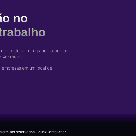
ão no
trabalho
que pode ser um grande aliado ou
ção racial.
as empresas em um local de
?
s direitos reservados - clickCompliance