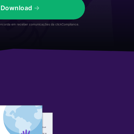
 Download
concorda em receber comunicações da clickCompliance.