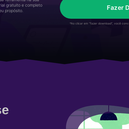
al gratuito e completo
Fazer 
eu propósito.
*Ao clicar em “fazer download”, você con
i
se