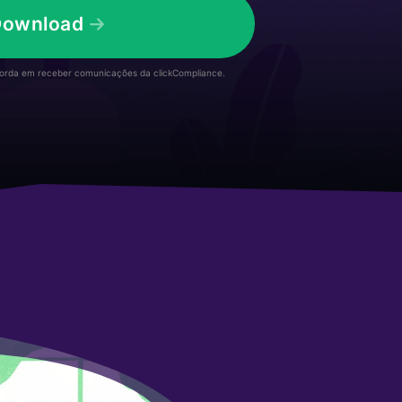
Download
corda em receber comunicações da clickCompliance.