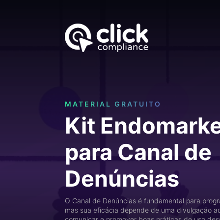
MATERIAL GRATUITO
Kit Endomarke
para Canal de
Denúncias
O Canal de Denúncias é fundamental para prog
mas sua eficácia depende de uma divulgação a
comunicar e promover boas práticas de uso des