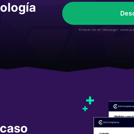
nología
Des
Al hacer clic en “descargar”, usted a
 caso