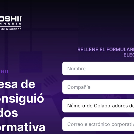
RELLENE EL FORMULARI
ELE
Nombre
*
HII
esa de
Compañía
*
onsiguió
Número
de
dos
Colaboradores
de
Correo
la
ormativa
electrónico
Empresa
corporativo
*
*