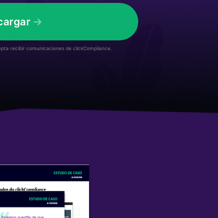
cargar
cepta recibir comunicaciones de clickCompliance.