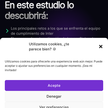
En este estudio lo
descubrirá:
Los principales retos a los que se enfrenta el equipo
de cumplimiento de Inter
El proceso de automatización de los conflictos de
intereses de los empleados
Utilizamos cookies, ¿te
Cómo la automatización de las actividades del área ha
parece bien? 🍪
ahorrado tiempo y recursos humanos
Mayor compromiso de los empleados y adhesión al
Utilizamos cookies para ofrecerle una experiencia web aún mejor. Puede
programa de cumplimiento.
aceptar o ajustar sus preferencias en cualquier momento. ¡Sea mi
Ganar el Sello Pro Ética
invitado!
Acepte
Denegar
Ver preferencias