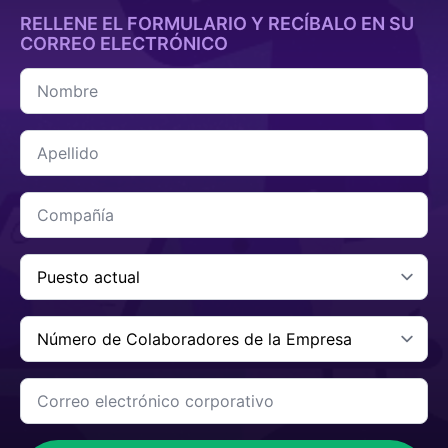
RELLENE EL FORMULARIO Y RECÍBALO EN SU
CORREO ELECTRÓNICO
Nombre
*
Apellido
*
Compañía
*
Carga
Actual
*
Número
de
Colaboradores
de
Correo
la
electrónico
Empresa
corporativo
*
*