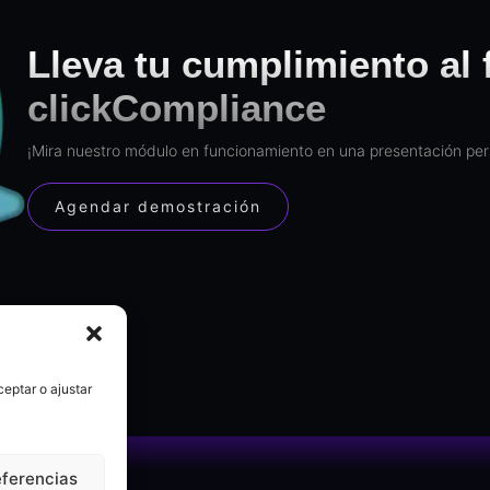
Lleva tu cumplimiento al 
clickCompliance
¡Mira nuestro módulo en funcionamiento en una presentación per
Agendar demostración
eptar o ajustar
eferencias