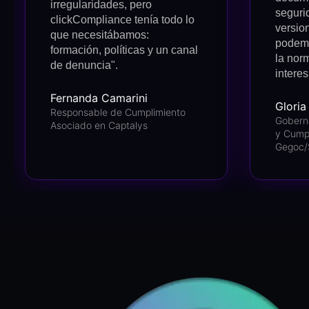
irregularidades, pero
seguri
clickCompliance tenía todo lo
versio
que necesitábamos:
podemo
formación, políticas y un canal
la nor
de denuncia".
intere
Fernanda Camarini
Glori
Responsable de Cumplimiento
Gobern
Asociado en Captalys
y Cump
Gegoc