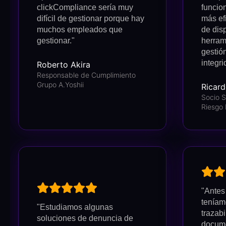
clickCompliance sería muy
funcio
difícil de gestionar porque hay
más ef
muchos empleados que
de dis
gestionar."
herram
gestió
integri
Roberto Akira
Responsable de Cumplimiento
Grupo A.Yoshii
Ricard
Socio S
Riesgo 
"Antes
teníam
"Estudiamos algunas
trazabi
soluciones de denuncia de
docume