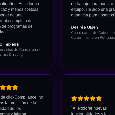
nalidades. Es la forma
de trabajo para nuestro
icaz y menos costosa
equipo. Ha sido una gr
poner de una
ganancia para nosotros"
ienta completa de
n de programas de
Desirée Ulsen
dad."
Coordinador de Gobernan
Cumplimiento en Petronec
o Teixeira
ervicios de Consultoría -
Ernst & Young
 de clickCompliance, no
os la precisión de la
"Al explorar nuevas
lidad de los
funcionalidades y las
ntos y faltaba