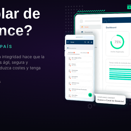
lar de
ance?
PAÍS
a integridad hace que la
 ágil, segura y
reduzca costes y tenga
s