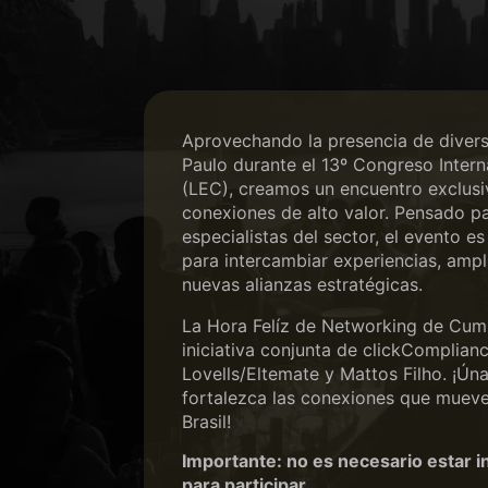
Aprovechando la presencia de divers
Paulo durante el 13º Congreso Inter
(LEC), creamos un encuentro exclus
conexiones de alto valor. Pensado pa
especialistas del sector, el evento e
para intercambiar experiencias, ampl
nuevas alianzas estratégicas.
La Hora Felíz de Networking de Cum
iniciativa conjunta de clickComplian
Lovells/Eltemate y Mattos Filho. ¡Ún
fortalezca las conexiones que mueve
Brasil!
Importante: no es necesario estar i
para participar.