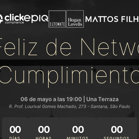
Feliz de Netw
Cumplimient
06 de mayo a las 19:00 | Una Terraza
R. Prof. Lourival Gomes Machado, 273 - Santana, São Paulo
00
00
00
00
DÍAS
HORAS
MINUTOS
SEGUNDOS