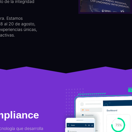
o de la integridad
era. Estamos
8 al 20 de agosto,
xperiencias únicas,
activas.
mpliance
nología que desarrolla