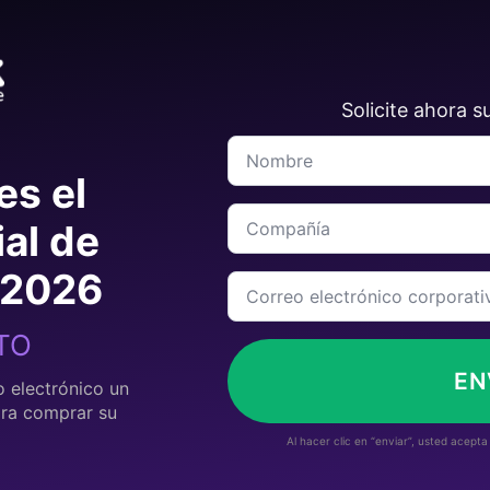
Solicite ahora 
Nombre
*
es el
Compañía
ial de
 2026
Correo
electrónico
corporativo
*
TO
EN
o electrónico un
ra comprar su
Al hacer clic en “enviar”, usted acepta