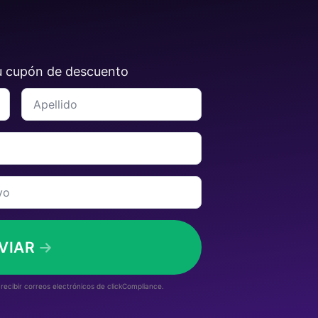
su cupón de descuento
Apellido
*
VIAR
 recibir correos electrónicos de clickCompliance.