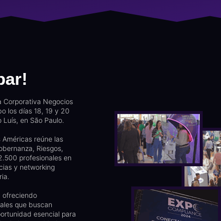
par!
a Corporativa Negocios
o los días 18, 19 y 20
 Luís, en São Paulo.
s Américas reúne las
obernanza, Riesgos,
2.500 profesionales en
cias y networking
ria.
, ofreciendo
nales que buscan
portunidad esencial para