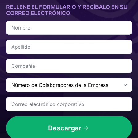
RELLENE EL FORMULARIO Y RECÍBALO EN SU
CORREO ELECTRÓNICO
Nombre
*
Apellido
*
Compañía
*
Número
de
Colaboradores
de
Correo
la
electrónico
Empresa
corporativo
*
*
Descargar