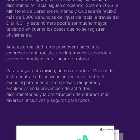
discriminación racial siguen creciendo. Solo en 2023, el
Ministerio de Derechos Humanos y Ciudadanía recibió
más de 1.300 denuncias de injusticia racial a través del
Dial 100 - y este número podría ser mucho mayor,
teniendo en cuenta los casos que no se registran
oficialmente.
Ante esta realidad, urge promover una cultura
empresarial antirracista, con información, acogida y
acciones prácticas en el lugar de trabajo.
Para apoyar esta misión, hemos creado el Manual de
lucha contra la discriminación racial, un material
esencial para orientar a empresas, dirigentes y
empleados en la prevención de actitudes
discriminatorias y la construcción de entornos más
diversos, inclusivos y seguros para todos.