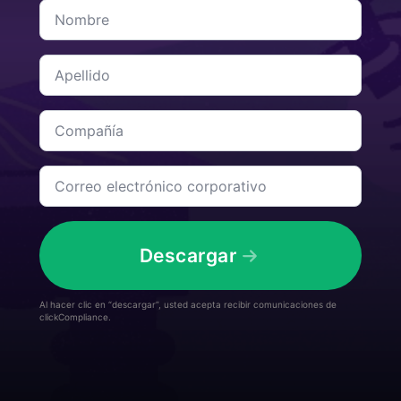
Nombre
*
Apellido
*
Compañía
*
Correo
electrónico
corporativo
*
Descargar
Al hacer clic en “descargar”, usted acepta recibir comunicaciones de
clickCompliance.