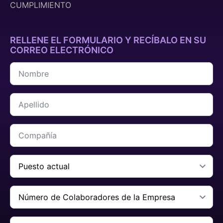
CUMPLIMIENTO
RELLENE EL FORMULARIO Y RECÍBALO EN SU
CORREO ELECTRÓNICO
Nombre
*
Apellido
*
Compañía
*
Carga
Actual
*
Número
de
Colaboradores
de
Correo
la