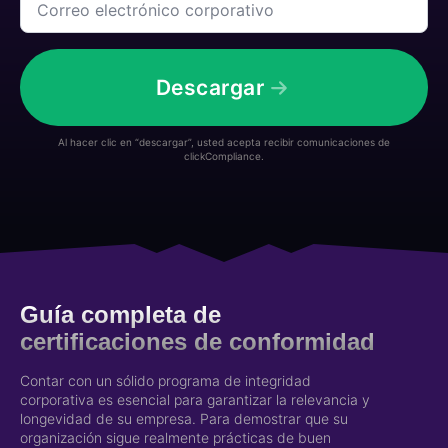
electrónico
Empresa
corporativo
*
*
Descargar
Al hacer clic en “descargar”, usted acepta recibir comunicaciones de
clickCompliance.
Guía completa de
certificaciones de conformidad
Contar con un sólido programa de integridad
corporativa es esencial para garantizar la relevancia y
longevidad de su empresa. Para demostrar que su
organización sigue realmente prácticas de buen