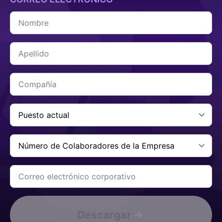
Nombre
*
Apellido
*
Compañía
*
Carga
Actual
*
Número
de
Colaboradores
de
Correo
la
electrónico
Empresa
corporativo
*
*
Descargar