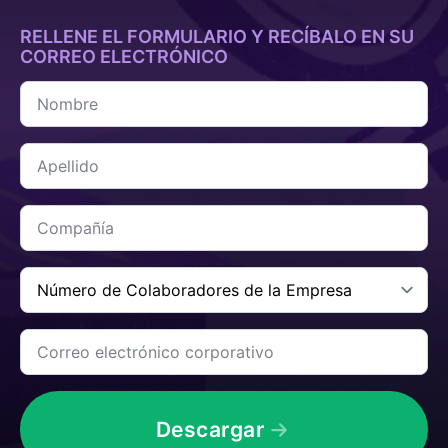
RELLENE EL FORMULARIO Y RECÍBALO EN SU
CORREO ELECTRÓNICO
Nombre
*
Apellido
*
Compañía
*
Número
de
Colaboradores
de
Correo
la
electrónico
Empresa
corporativo
*
*
Descargar