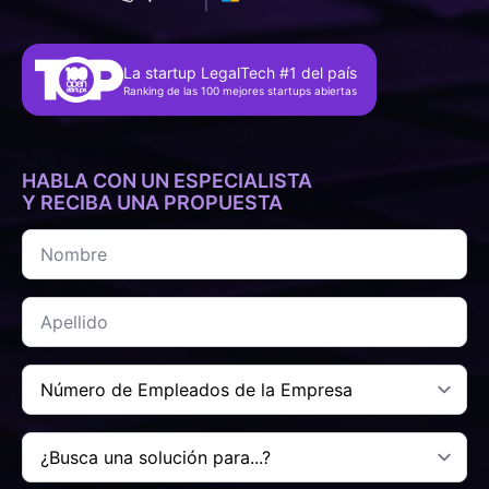
La startup LegalTech #1 del país
Ranking de las 100 mejores startups abiertas
HABLA CON UN ESPECIALISTA
Y RECIBA UNA PROPUESTA
Nombre
*
Apellido
*
Número
de
Colaboradores
de
Buscas
la
una
Empresa
solución
*