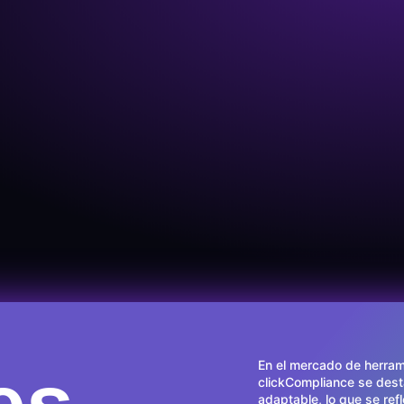
es
En el mercado de herram
clickCompliance se des
adaptable, lo que se ref