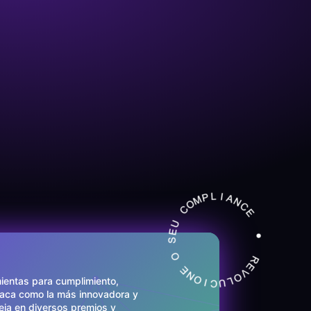
ientas para cumplimiento,
taca como la más innovadora y
leja en diversos premios y