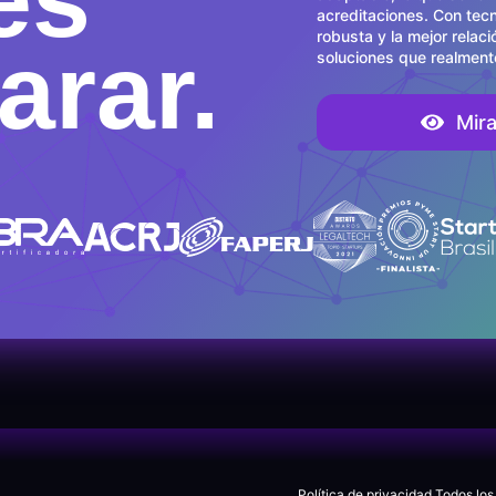
acreditaciones. Con tec
robusta y la mejor relac
rar.
soluciones que realmente
Mir
Política de privacidad
Todos los