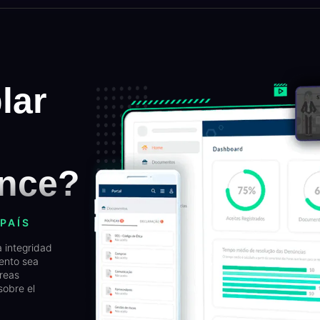
lar
ance?
PAÍS
a integridad
ento sea
areas
sobre el