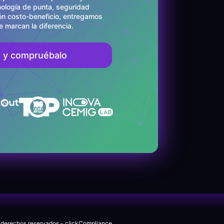
nología de punta, seguridad
ión costo-beneficio, entregamos
 marcan la diferencia.
a y compruébalo
 derechos reservados - clickCompliance