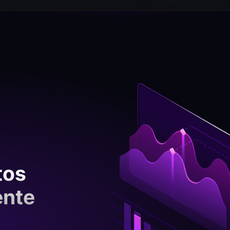
tos
ente