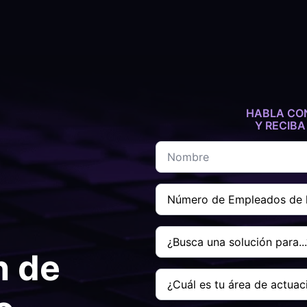
HABLA CON
Y RECIB
Nombre
*
Número
de
Colaboradores
de
Buscas
la
una
Empresa
solución
n de
*
para...
¿Tu
*
área
de
especialización