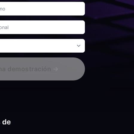
na demostración
 de