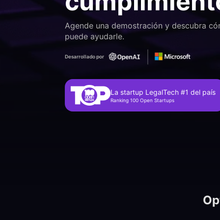
cumplimient
Agende una demostración y descubra có
puede ayudarle.
Desarrollado por
La startup LegalTech #1 del país
Ranking 100 Open Startups
Op