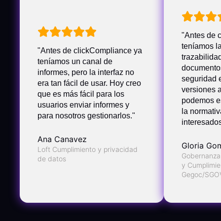
"Antes de 
teníamos la
"Antes de clickCompliance ya
trazabilida
teníamos un canal de
documentos
informes, pero la interfaz no
seguridad e
era tan fácil de usar. Hoy creo
versiones a
que es más fácil para los
podemos es
usuarios enviar informes y
la normativ
para nosotros gestionarlos."
interesados
Ana Canavez
Gloria Go
Loft Cumplimiento y privacidad
Gobernanza,
de datos
y Cumplimie
Gegoc/SGO