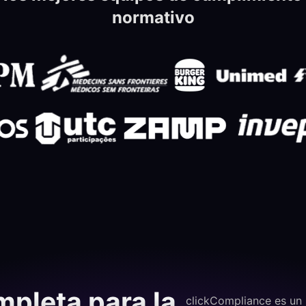
normativo
mpleta para la
clickCompliance es un 