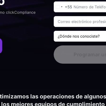
o
Teléfono
en
*
+55
la
empresa?
mo clickCompliance
*
Correo
electrónico
corporativo
*
¿Dónde
nos
conoció?
*
Programar u
timizamos las operaciones de algunos
los mejores equipos de cumplimiento