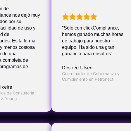
ón de
iance nos dejó muy
dos por su
facilidad de uso y
"Sólo con clickCompliance,
ad de
hemos ganado muchas horas
ades. Es la forma
de trabajo para nuestro
 y menos costosa
equipo. Ha sido una gran
r de una
ganancia para nosotros".
a completa de
 programas de
Desirée Ulsen
"
Coordinador de Gobernanza y
Cumplimiento en Petronect
ixeira
ios de Consultoría -
t & Young