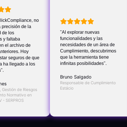
clickCompliance, no
 precisión de la
"Al explorar nuevas
d de los
funcionalidades y las
 y faltaba
necesidades de un área de
n el archivo de
Cumplimiento, descubrimos
nteriores. Hoy
que la herramienta tiene
tar seguros de que
infinitas posibilidades".
a ha llegado a los
".
Bruno Salgado
Responsable de Cumplimiento
mes
Estácio
 Gestión de Riesgos
nto Normativo en
V - SERPROS