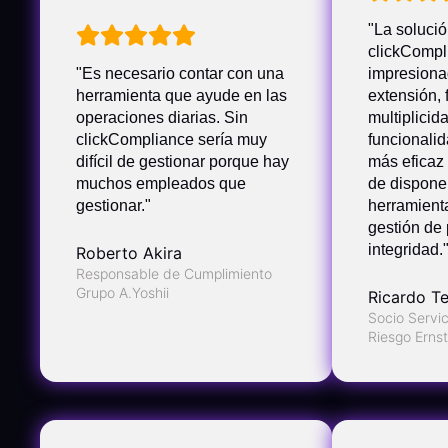
"La soluci
clickCompl
"Es necesario contar con una
impresiona
herramienta que ayude en las
extensión, 
operaciones diarias. Sin
multiplicid
clickCompliance sería muy
funcionalid
difícil de gestionar porque hay
más eficaz
muchos empleados que
de dispone
gestionar."
herramient
gestión de
integridad.
Roberto Akira
Responsable de Cumplimiento
Grupo A.Yoshii
Ricardo Te
Socio Servic
Riesgo Erns