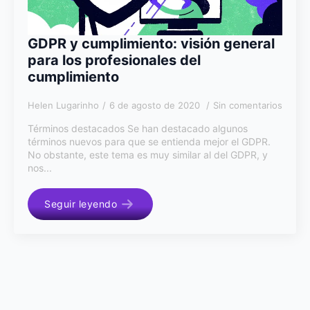
GDPR y cumplimiento: visión general
para los profesionales del
cumplimiento
Helen Lugarinho
6 de agosto de 2020
Sin comentarios
Términos destacados Se han destacado algunos
términos nuevos para que se entienda mejor el GDPR.
No obstante, este tema es muy similar al del GDPR, y
nos...
Seguir leyendo