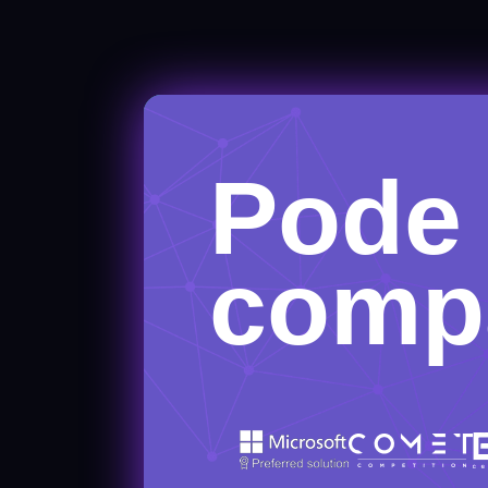
Pode
compa