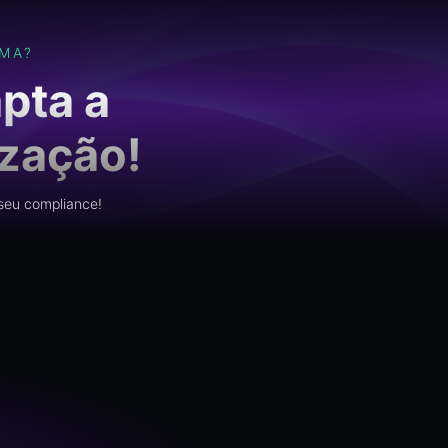
MA?
pta a
ização!
seu compliance!