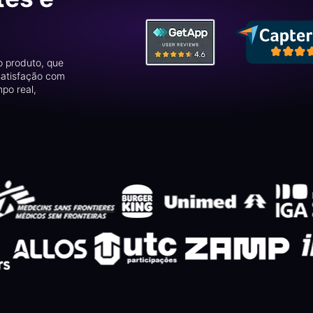
o produto, que
satisfação com
mpo real,