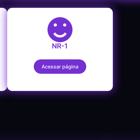
NR-1
Acessar página