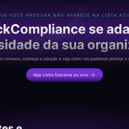
QUE VOCÊ PROCURA NÂO APARECE NA LISTA ACI
ickCompliance se ada
idade da sua organ
to conosco, conheça a solução e veja como nós podemos otimizar o 
Veja como funciona ao vivo
tes e