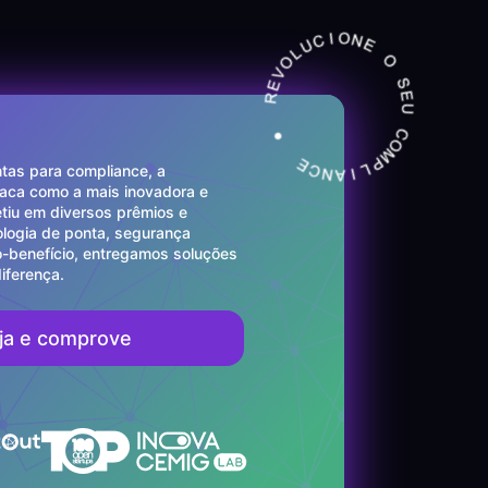
tas para compliance, a
taca como a mais inovadora e
etiu em diversos prêmios e
logia de ponta, segurança
o-benefício, entregamos soluções
iferença.
ja e comprove