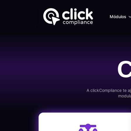
Módulos
C
A clickCompliance te a
modula