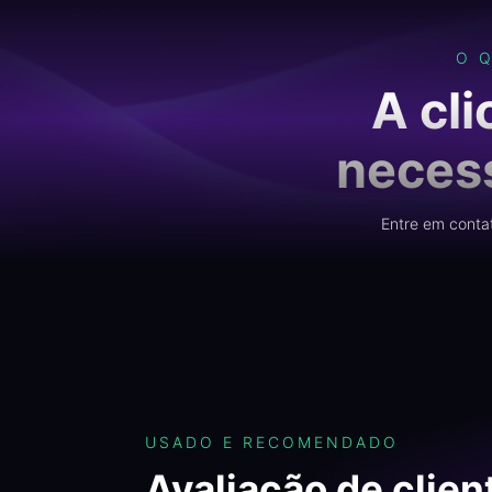
O 
A cl
necess
Entre em conta
USADO E RECOMENDADO
Avaliação de clien