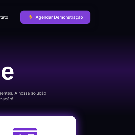
tato
Agendar Demonstração
de
gentes. A nossa solução
ização!