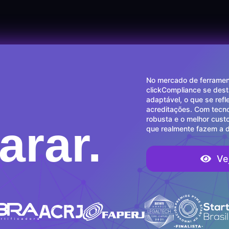
No mercado de ferramen
clickCompliance se des
adaptável, o que se refl
acreditações. Com tecno
robusta e o melhor cust
rar.
que realmente fazem a d
Ve