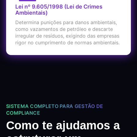
Lei nº 9.605/1998 (Lei de Crimes
Ambientais)
Determina punições para danos ambientais,
como vazamentos de petróleo e descarte
irregular de resíduos, exigindo das empresas
rigor no cumprimento de normas ambientais.
SISTEMA COMPLETO PARA GESTÃO DE
COMPLIANCE
Como te ajudamos a