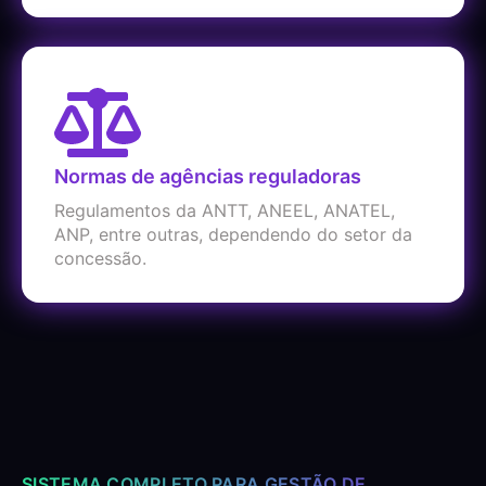
Normas de agências reguladoras
Regulamentos da ANTT, ANEEL, ANATEL,
ANP, entre outras, dependendo do setor da
concessão.
SISTEMA COMPLETO PARA GESTÃO DE