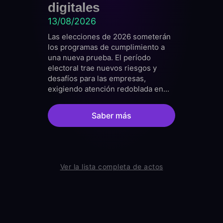
digitales
18/08
13/08/2026
¡Tienes
pela ES
Las elecciones de 2026 someterán
Ética C
los programas de cumplimiento a
Innovac
una nueva prueba. El período
tendrá l
electoral trae nuevos riesgos y
agosto 
desafíos para las empresas,
exigiendo atención redoblada en...
Saber más
Ver la lista completa de actos