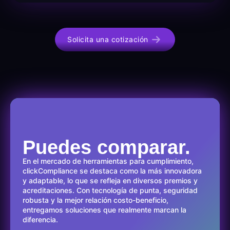
Solicita una cotización
Puedes comparar.
En el mercado de herramientas para cumplimiento,
clickCompliance se destaca como la más innovadora
y adaptable, lo que se refleja en diversos premios y
acreditaciones. Con tecnología de punta, seguridad
robusta y la mejor relación costo-beneficio,
entregamos soluciones que realmente marcan la
diferencia.