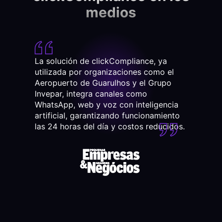
medios
La solución de clickCompliance, ya
A
utilizada por organizaciones como el
p
Aeropuerto de Guarulhos y el Grupo
a
Invepar, integra canales como
s
WhatsApp, web y voz con inteligencia
h
artificial, garantizando funcionamiento
las 24 horas del día y costos reducidos.