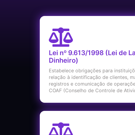
Lei nº 9.613/1998 (Lei de 
Dinheiro)
Estabelece obrigações para instituiç
relação à identificação de clientes, 
registros e comunicação de operaçõe
COAF (Conselho de Controle de Ativid