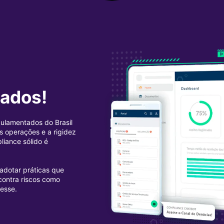
lados!
gulamentados do Brasil
 operações e a rigidez
liance sólido é
 adotar práticas que
contra riscos como
resse.