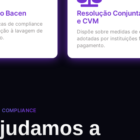
do Bacen
Resolução Conjunt
e CVM
cas de compliance
nção à lavagem de
Dispõe sobre medidas de 
o.
adotadas por instituições f
pagamento.
E COMPLIANCE
ajudamos a