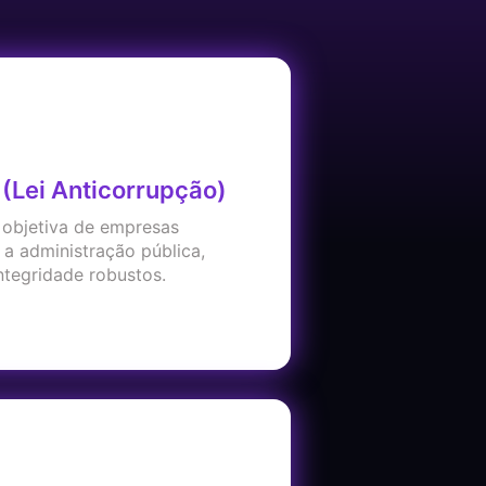
 (Lei Anticorrupção)
 objetiva de empresas
 a administração pública,
tegridade robustos.