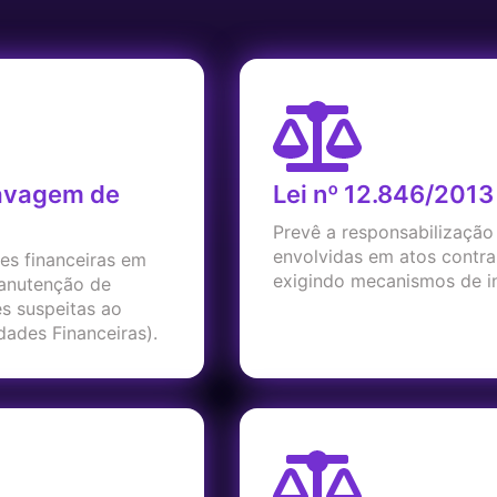
Lavagem de
Lei nº 12.846/2013
Prevê a responsabilização
envolvidas em atos contra
ões financeiras em
exigindo mecanismos de in
manutenção de
s suspeitas ao
ades Financeiras).