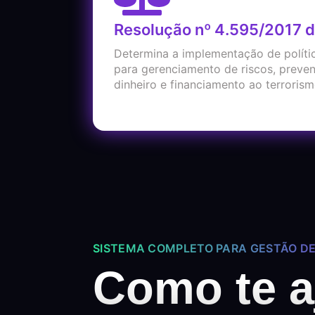
Resolução nº 4.595/2017 
Determina a implementação de políti
para gerenciamento de riscos, preve
dinheiro e financiamento ao terrorism
SISTEMA COMPLETO PARA GESTÃO D
Como te 