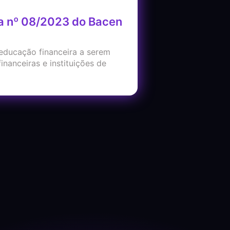
a nº 08/2023 do Bacen
educação financeira a serem
inanceiras e instituições de