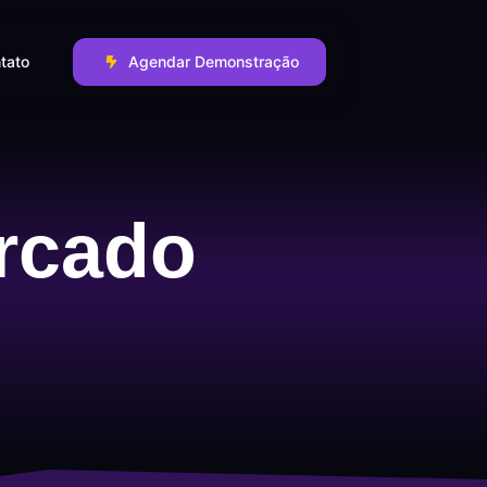
tato
Agendar Demonstração
rcado