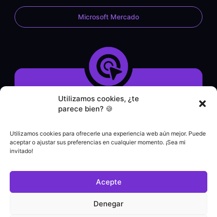
Microsoft Mercado
Utilizamos cookies, ¿te
Demostración del sistema
parece bien? 🍪
Formulario de contacto
Servicio WhatsApp
Utilizamos cookies para ofrecerle una experiencia web aún mejor. Puede
Servicio de asistencia
aceptar o ajustar sus preferencias en cualquier momento. ¡Sea mi
|
invitado!
Contacto comercial
+55 (21) 3828-1462
Acepte
Atención al cliente
(21) 3180-0616
Denegar