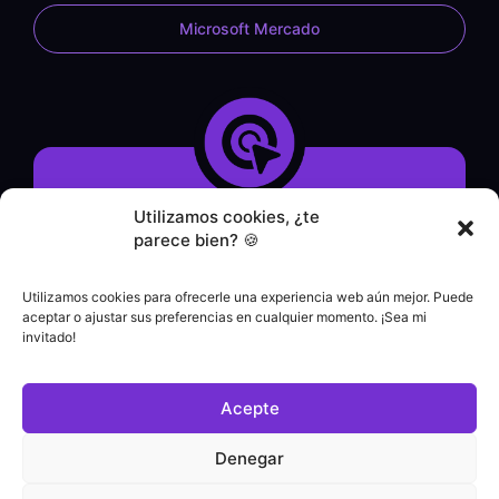
Microsoft Mercado
Utilizamos cookies, ¿te
Demostración del sistema
parece bien? 🍪
Formulario de contacto
Servicio WhatsApp
Utilizamos cookies para ofrecerle una experiencia web aún mejor. Puede
Servicio de asistencia
aceptar o ajustar sus preferencias en cualquier momento. ¡Sea mi
|
invitado!
Contacto comercial
+55 (21) 3828-1462
Acepte
Atención al cliente
(21) 3180-0616
Denegar