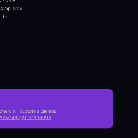
 Compliance
s de
omercial
Suporte a clientes
3828-1462
(21) 3180-0616