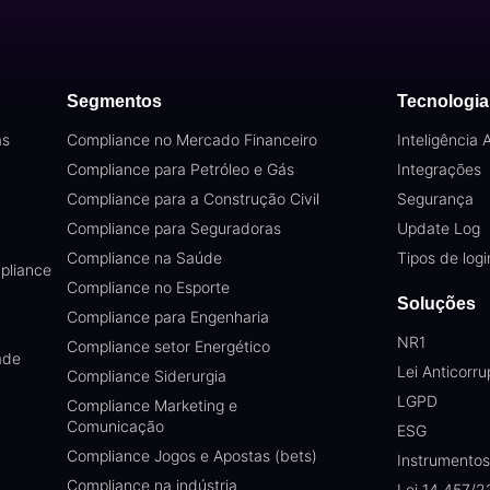
Segmentos
Tecnologia
as
Compliance no Mercado Financeiro
Inteligência Ar
Compliance para Petróleo e Gás
Integrações
Compliance para a Construção Civil
Segurança
Compliance para Seguradoras
Update Log
Compliance na Saúde
Tipos de logi
pliance
Compliance no Esporte
Soluções
Compliance para Engenharia
NR1
Compliance setor Energético
ade
Lei Anticorr
Compliance Siderurgia
LGPD
Compliance Marketing e
Comunicação
ESG
Compliance Jogos e Apostas (bets)
Instrumento
Compliance na indústria
Lei 14.457/2