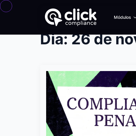
Módulos
Dia:
26 de n