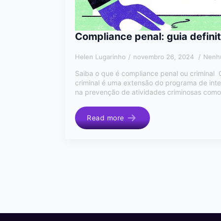
Compliance penal: guia definit
Helen Lugarinho
novembro 26, 2024
Nenh
Saiba o que é compliance penal ou criminal
criminal é uma extensão do programa de int
na prevenção de atividades criminosas como
Read more