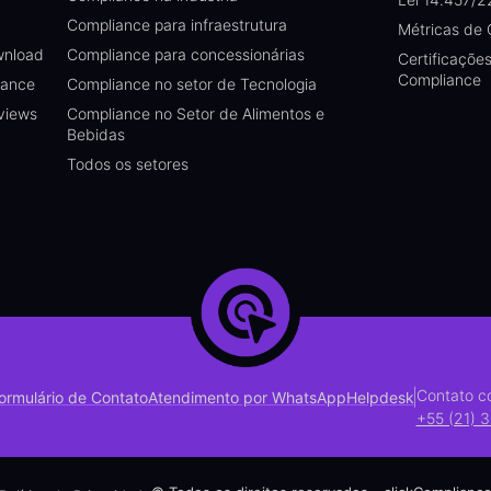
Compliance para infraestrutura
Métricas de
wnload
Compliance para concessionárias
Certificaçõe
Compliance
iance
Compliance no setor de Tecnologia
views
Compliance no Setor de Alimentos e
Bebidas
Todos os setores
|
Contato c
ormulário de Contato
Atendimento por WhatsApp
Helpdesk
+55 (21) 