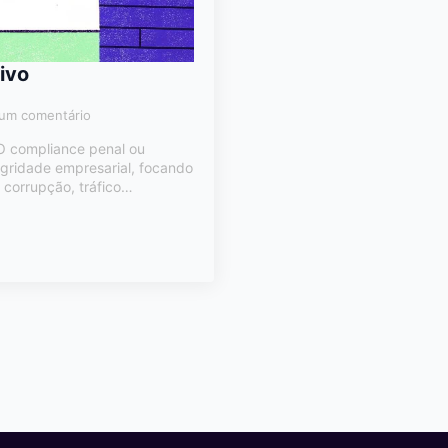
ivo
um comentário
 O compliance penal ou
egridade empresarial, focando
 corrupção, tráfico…