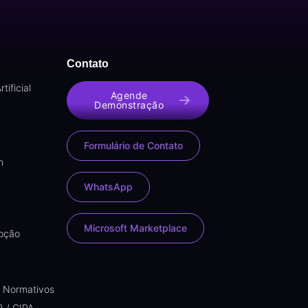
Contato
tificial
Agende
Demonstração
Formulário de Contato
n
WhatsApp
Microsoft Marketplace
upção
s Normativos
2 / CIPA