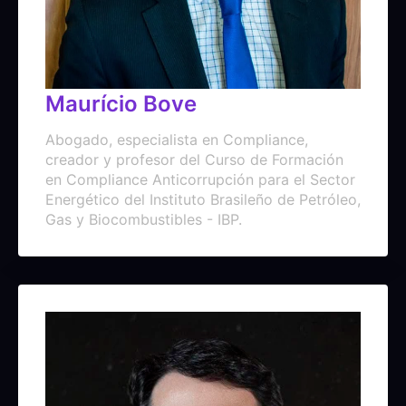
Maurício Bove
Abogado, especialista en Compliance,
creador y profesor del Curso de Formación
en Compliance Anticorrupción para el Sector
Energético del Instituto Brasileño de Petróleo,
Gas y Biocombustibles - IBP.