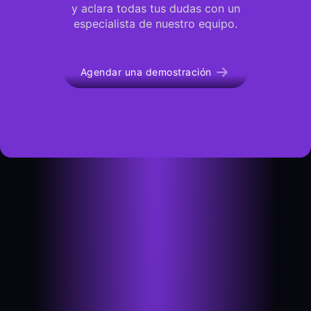
y aclara todas tus dudas con un
especialista de nuestro equipo.
Agendar una demostración