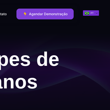
PT
tato
Agendar Demonstração
ipes de
anos