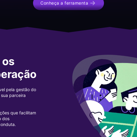
Conheça a ferramenta
 os
peração
vel pela gestão do
 sua parceira
ções que facilitam
o dos
conduta.