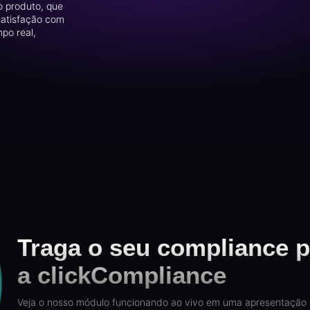
o produto, que
satisfação com
mpo real,
Traga o seu compliance p
a clickCompliance
Veja o nosso módulo funcionando ao vivo em uma apresentação 