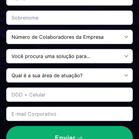
Sobrenome
*
Número
de
Colaboradores
da
Você
Empresa
procura
*
uma
solução
Qual
para....
é
*
a
sua
Telefone
área
*
de
atuação?
*
E-
mail
corporativo
*
Enviar