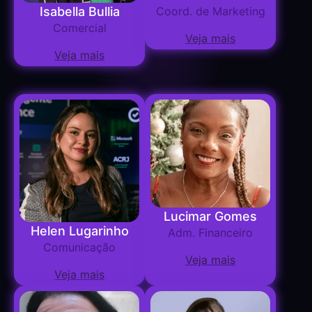
Isabella Bullia
Coord. de Marketing
Comercial
Veja mais
Veja mais
Lucimar Gomes
Helen Lugarinho
Adm. Financeiro
Comunicação
Veja mais
Veja mais