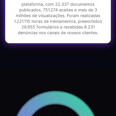
plataforma, com 22.337 documentos
publicados, 751.274 aceites e mais de 3
milhões de visualizações. Foram realizadas
1.221.115 horas de treinamentos, preenchidos
26.655 formulários e recebidas 8.231
denúncias nos canais de nossos clientes.