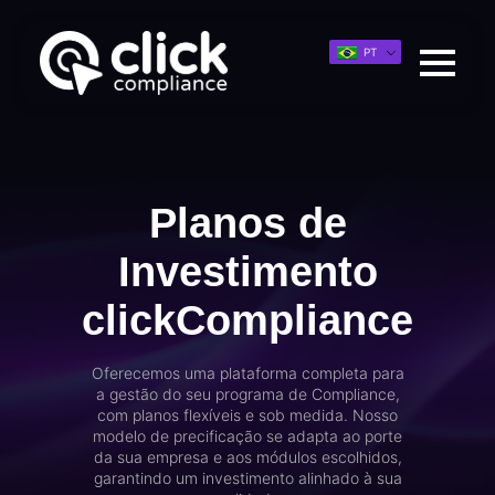
PT
Planos de
Investimento
clickCompliance
Oferecemos uma plataforma completa para
a gestão do seu programa de Compliance,
com planos flexíveis e sob medida. Nosso
modelo de precificação se adapta ao porte
da sua empresa e aos módulos escolhidos,
garantindo um investimento alinhado à sua