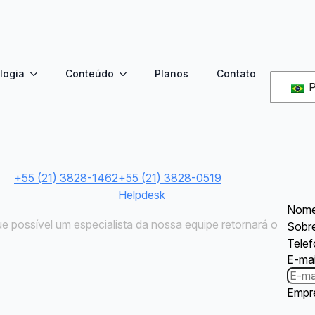
logia
Conteúdo
Planos
Contato
tato conosco
P
!
App
Contato comercial
Suporte a clientes
+55 (21) 3828-1462
+55 (21) 3828-0519
Helpdesk
Nom
 possível um especialista da nossa equipe retornará o
Sobr
Tele
E-mai
Empr