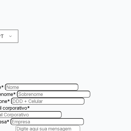
T
e
*
enome
*
fone
*
l corporativo
*
esa
*