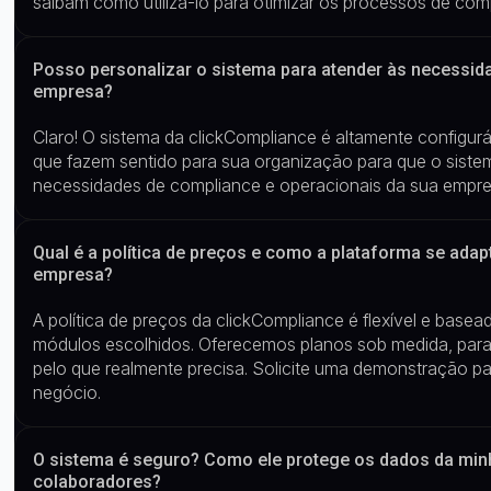
saibam como utilizá-lo para otimizar os processos de com
Posso personalizar o sistema para atender às necessid
empresa?
Claro! O sistema da
clickCompliance
é altamente configur
que fazem sentido para sua organização
para que o siste
necessidades de compliance e operacionais da sua empre
Qual é a política de preços e como a plataforma se ada
empresa?
A política de preços da
clickCompliance
é flexível e basea
módulos escolhidos. Oferecemos planos sob medida, para
pelo que realmente precisa. Solicite uma demonstração pa
negócio.
O sistema é seguro? Como ele protege os dados da mi
colaboradores?