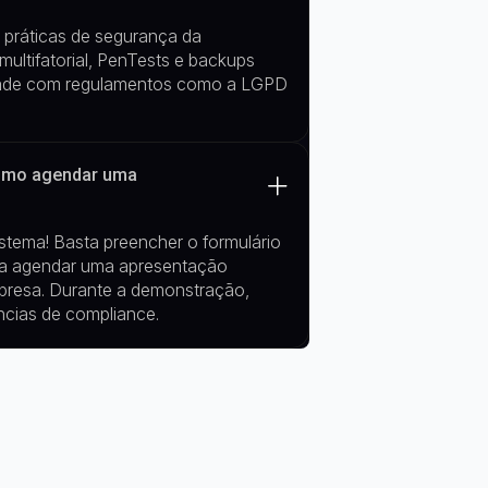
 práticas de segurança da
ultifatorial
,
PenTests
e
backups
idade com regulamentos como a LGPD
Como agendar uma
tema! Basta preencher o formulário
ra agendar uma apresentação
presa. Durante a demonstração,
ncias de compliance.