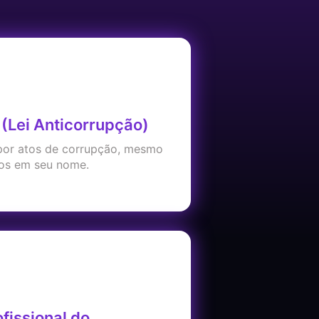
 (Lei Anticorrupção)
por atos de corrupção, mesmo
ros em seu nome.
fissional do