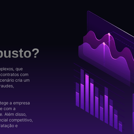
m
busto?
plexos, que
, contratos com
 cenário cria um
raudes,
otege a empresa
de com a
e. Além disso,
cial competitivo,
ratação e