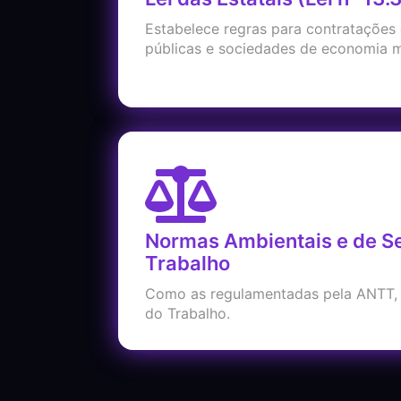
Estabelece regras para contratações
públicas e sociedades de economia m
Normas Ambientais e de S
Trabalho
Como as regulamentadas pela ANTT, 
do Trabalho.