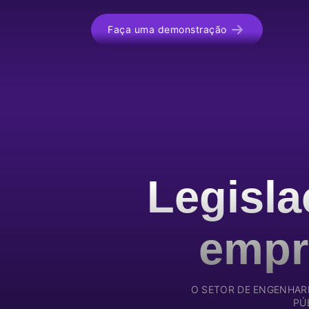
Faça uma demonstração
Legisla
empr
O SETOR DE ENGENHAR
PÚ