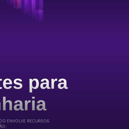
tes para
haria
NDO ENVOLVE RECURSOS
ÃO: