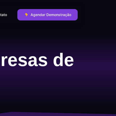
tato
Agendar Demonstração
resas de