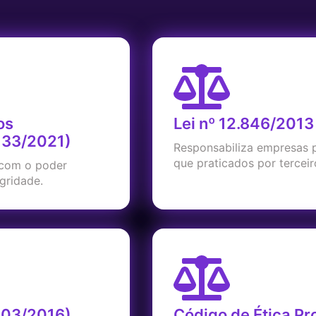
os
Lei nº 12.846/2013
.133/2021)
Responsabiliza empresas 
que praticados por tercei
 com o poder
egridade.
.303/2016)
Código de Ética Pro