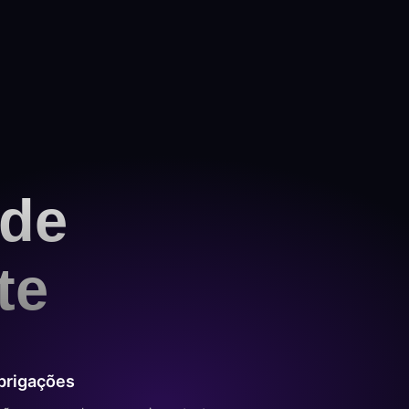
 de
te
obrigações