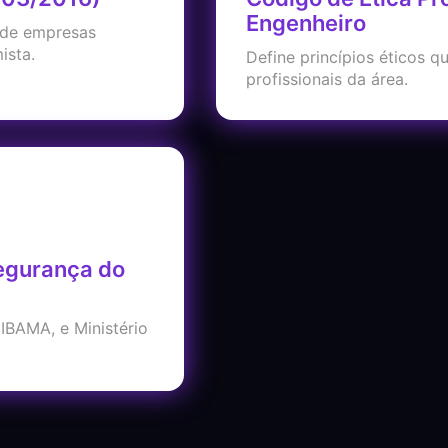
Engenheiro
 de empresas
ista.
Define princípios éticos 
profissionais da área.
egurança do
IBAMA, e Ministério