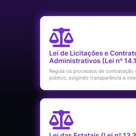
Lei de Licitações e Contrat
Administrativos (Lei nº 14
Regula os processos de contratação
público, exigindo transparência e int
Lei das Estatais (Lei nº 13