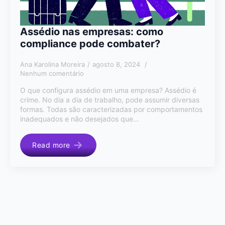
Assédio nas empresas: como
compliance pode combater?
Ana Karolina Moreira
agosto 8, 2024
Nenhum comentário
O que configura assédio em uma empresa? Assédio é
crime. No dia a dia de trabalho, pode assumir diversas
formas. Todas são caracterizadas por comportamentos
inadequados e não desejados que…
Read more