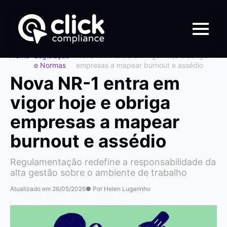
Home
>
Legislação
>
Nova NR-1 entra em vigor hoje e obriga
e Normas
empresas a mapear burnout e assédio
Nova NR-1 entra em
vigor hoje e obriga
empresas a mapear
burnout e assédio
Regulamentação redefine a responsabilidade da
alta gestão sobre o ambiente de trabalho
Atualizado em 26/05/2026
● Por Helen Lugarinho