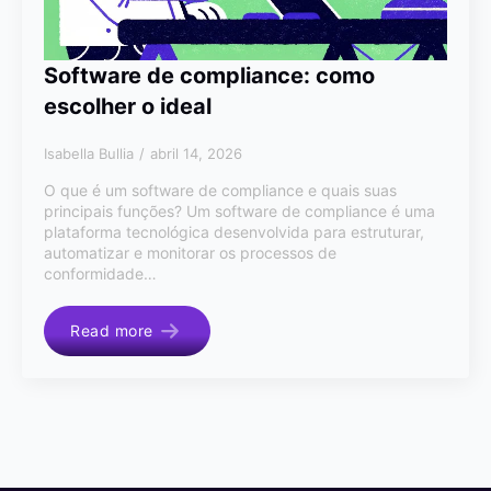
Software de compliance: como
escolher o ideal
Isabella Bullia
abril 14, 2026
O que é um software de compliance e quais suas
principais funções? Um software de compliance é uma
plataforma tecnológica desenvolvida para estruturar,
automatizar e monitorar os processos de
conformidade…
Read more