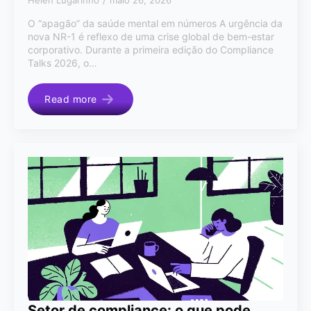
O “apagão” da saúde mental em números A urgência da
nova NR-1 é reflexo de uma crise global de bem-estar
corporativo. Durante a primeira edição do Compliance
Talks 2026, o…
Read more
Setor de compliance: o que pode