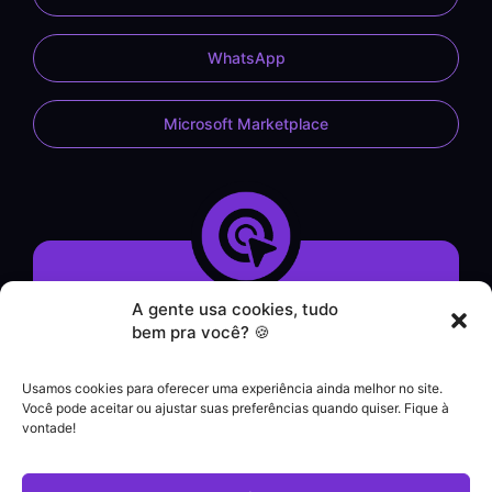
WhatsApp
Microsoft Marketplace
A gente usa cookies, tudo
Demonstração do Sistema
bem pra você? 🍪
Formulário de Contato
Atendimento por WhatsApp
Usamos cookies para oferecer uma experiência ainda melhor no site.
Helpdesk
Você pode aceitar ou ajustar suas preferências quando quiser. Fique à
|
vontade!
Contato comercial
+55 (21) 3828-1462