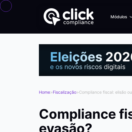
Módulos
Home
>
Fiscalização
>
Compliance fiscal: elisão o
Compliance fis
evasão?