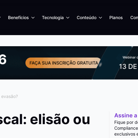
Benefícios
Tecnologia
Conteúdo
Planos
Con
u evasão?
cal: elisão ou
Assine a
Fique por d
Compliance
exclusivos 