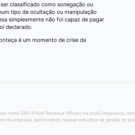
 ser classificado como sonegação ou
hum tipo de ocultação ou manipulação
sa simplesmente não foi capaz de pagar
oi declarado.
onteça é um momento de crise da
tuo como CRO (Chief Revenue Officer) na clickCompliance, ond
nto da empresa, aprimorando nossas soluções de gestão de pr