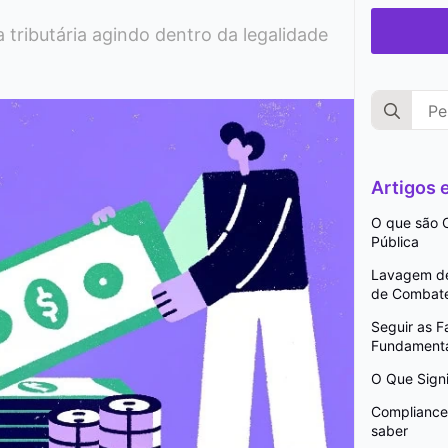
 tributária agindo dentro da legalidade
Search
for:
Artigos
O que são C
Pública
Lavagem de 
de Combat
Seguir as 
Fundamenta
O Que Signi
Compliance 
saber