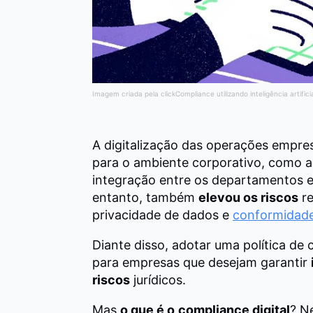
Imagem criada pela clickCompliance utilizando inteligência artifici
A digitalização das operações empres
para o ambiente corporativo, como a
integração entre os departamentos e
entanto, também
elevou os riscos
re
privacidade de dados e
conformidade
Diante disso, adotar uma política de 
para empresas que desejam garantir
riscos
jurídicos.
Mas
o que é o
compliance digital
? N