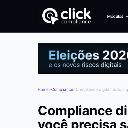
Módulos
Home
>
Compliance
>
Compliance digital: tudo o 
Compliance dig
você precisa 