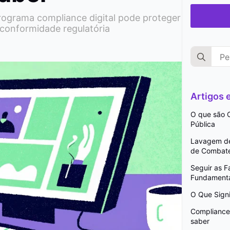
ograma compliance digital pode proteger
 conformidade regulatória
Search
for:
Artigos
O que são C
Pública
Lavagem de 
de Combat
Seguir as 
Fundamenta
O Que Signi
Compliance 
saber