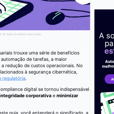
al. © Todos os direitos reservados.
ariais trouxe uma série de benefícios
 automação de tarefas, a maior
 a redução de custos operacionais. No
lacionados à segurança cibernética,
 regulatória
.
compliance digital se tornou indispensável
integridade corporativa
e
minimizar
este guia, você entenderá o significado, a