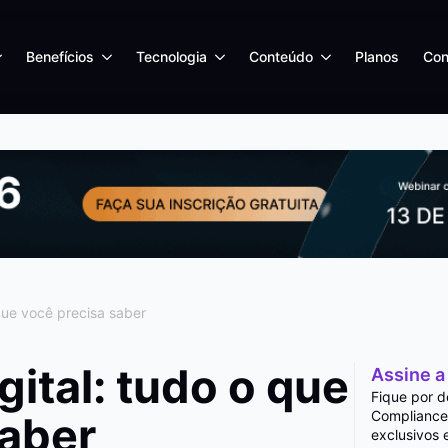
Benefícios
Tecnologia
Conteúdo
Planos
Con
que você precisa saber
ital: tudo o que
Assine a
Fique por d
Compliance
saber
exclusivos 