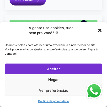
A gente usa cookies, tudo
bem pra você? 🍪
Usamos cookies para oferecer uma experiência ainda melhor no site.
Você pode aceitar ou ajustar suas preferências quando quiser. Fique à
vontade!
Aceitar
Software de compliance: como
escolher o ideal
Negar
Isabella Bullia
abril 14, 2026
Ver preferências
O que é um software de compliance e quais suas
Política de privacidade
principais funções? Um software de compliance é uma
plataforma tecnológica desenvolvida para estruturar,