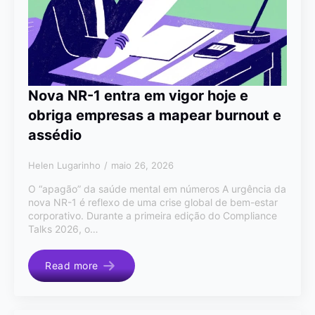
Nova NR-1 entra em vigor hoje e
obriga empresas a mapear burnout e
assédio
Helen Lugarinho
maio 26, 2026
O “apagão” da saúde mental em números A urgência da
nova NR-1 é reflexo de uma crise global de bem-estar
corporativo. Durante a primeira edição do Compliance
Talks 2026, o…
Read more