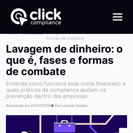
Home
>
Fiscalização
>
Lavagem de dinheiro: o que é, fases e
formas de combate
Lavagem de dinheiro: o
que é, fases e formas
de combate
Entenda como funciona esse crime financeiro e
quais práticas de compliance ajudam na
prevenção dentro das empresas
Atualizado em 24/03/2026
● Por Lucimar Gomes