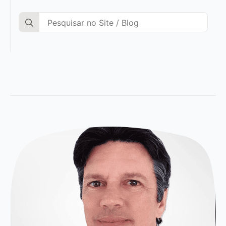
Search
for: