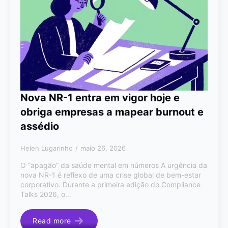
Nova NR-1 entra em vigor hoje e
obriga empresas a mapear burnout e
assédio
Helen Lugarinho
maio 26, 2026
O “apagão” da saúde mental em números A urgência da
nova NR-1 é reflexo de uma crise global de bem-estar
corporativo. Durante a primeira edição do Compliance
Talks 2026, o…
Read more