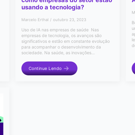
como empresas do setor estão
A
usando a tecnologia?
M
Marcelo Erthal
outubro 23, 2023
B
u
Uso de IA nas empresas de saúde Nas
a
empresas de tecnologia, os avanços são
l
significativos e estão em constante evolução
d
para acompanhar o desenvolvimento da
sociedade. Na saúde, as inovações…
Continue Lendo