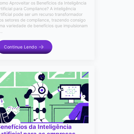
omo Aproveitar os Benefícios da Inteligência
rtificial para Compliance? A inteligência
rtificial pode ser um recurso transformador
os setores de compliance, trazendo consigo
ma variedade de benefícios que impulsionam
…
Continue Lendo
enefícios da Inteligência