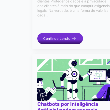
clientes Proteger os dados e a privacidade
dos clientes é mais do que cumprir exigência
legais. Na verdade, é uma forma de valorizar
cada…
Continue Lendo
Chatbots por Inteligência