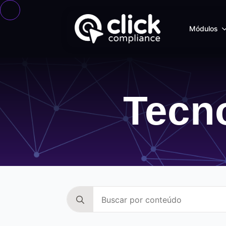
Módulos
Tecno
Search
for: