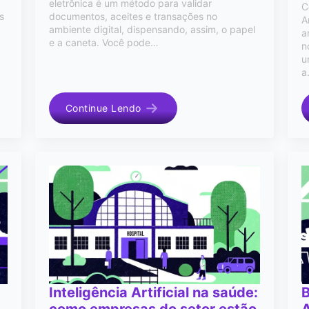
eletrônica é um método para validar
C
s
documentos, aceites e transações no
A
ambiente digital, dispensando, assim, o papel
a
e a caneta. Você pode…
n
u
a
Continue Lendo
Inteligência Artificial na saúde:
B