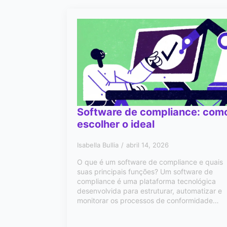
Software de compliance: com
escolher o ideal
Isabella Bullia
abril 14, 2026
O que é um software de compliance e quais
suas principais funções? Um software de
compliance é uma plataforma tecnológica
desenvolvida para estruturar, automatizar e
monitorar os processos de conformidade…