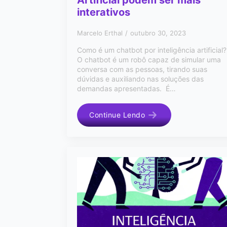
Artificial podem ser mais
interativos
Marcelo Erthal
outubro 30, 2023
Como é um chatbot por inteligência artificial?
O chatbot é um robô capaz de simular uma
conversa com as pessoas, tirando suas
dúvidas e auxiliando nas soluções das
demandas apresentadas. É…
Continue Lendo