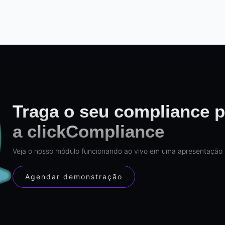
Traga o seu compliance p
a clickCompliance
Veja o nosso módulo funcionando ao vivo em uma apresentação 
Agendar demonstração