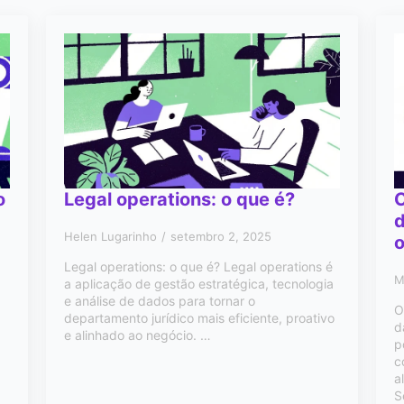
o
Legal operations: o que é?
C
d
Helen Lugarinho
setembro 2, 2025
o
Legal operations: o que é? Legal operations é
M
a aplicação de gestão estratégica, tecnologia
e análise de dados para tornar o
O
departamento jurídico mais eficiente, proativo
d
e alinhado ao negócio. …
p
c
a
S