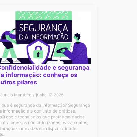
onfidencialidade e segurança
a informação: conheça os
utros pilares
aurício Monteiro
junho 17, 2025
 que é segurança da informação? Segurança
a informação é o conjunto de práticas,
olíticas e tecnologias que protegem dados
ontra acessos não autorizados, vazamentos,
lterações indevidas e indisponibilidade.
eu…