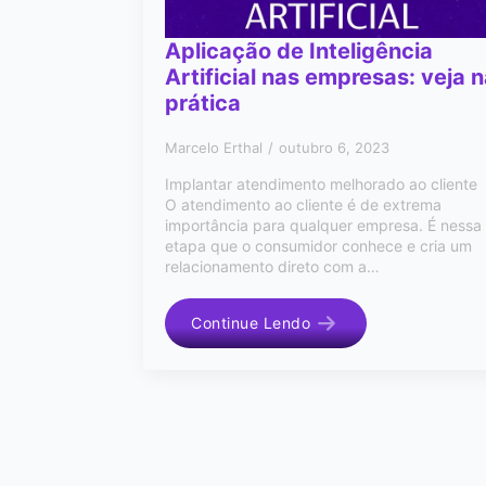
Aplicação de Inteligência
Artificial nas empresas: veja 
prática
Marcelo Erthal
outubro 6, 2023
Implantar atendimento melhorado ao cliente
O atendimento ao cliente é de extrema
importância para qualquer empresa. É nessa
etapa que o consumidor conhece e cria um
relacionamento direto com a…
Continue Lendo