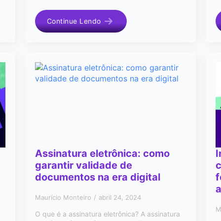
Continue Lendo
Assinatura eletrônica: como
I
garantir validade de
documentos na era digital
f
a
Maurício Monteiro
abril 24, 2024
M
O que é a assinatura eletrônica? A assinatura