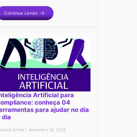
Continue Lendo
nteligência Artificial para
compliance: conheça 04
erramentas para ajudar no dia
 dia
arcelo Erthal
dezembro 18, 2023