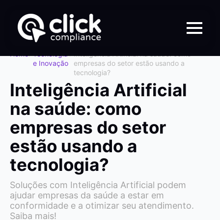
Home
>
Tecnologia
>
Inteligência Artificial na saúde: como
e Inovação
empresas do setor estão usando a
tecnologia?
Inteligência Artificial
na saúde: como
empresas do setor
estão usando a
tecnologia?
Soluções com Inteligência Artificial podem
ajudar empresas da saúde a estar em
conformidade e a otimizar seu atendimento.
Saiba mais!