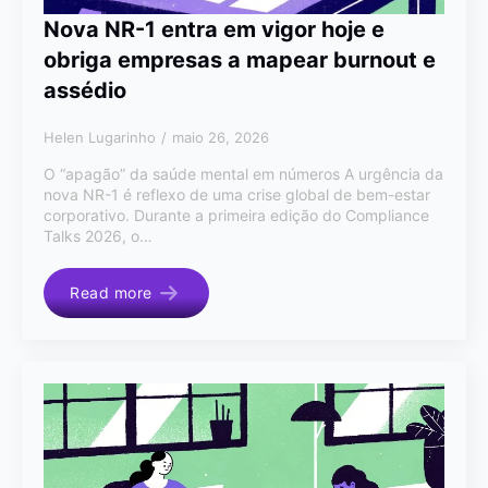
Nova NR-1 entra em vigor hoje e
obriga empresas a mapear burnout e
assédio
Helen Lugarinho
maio 26, 2026
O “apagão” da saúde mental em números A urgência da
nova NR-1 é reflexo de uma crise global de bem-estar
corporativo. Durante a primeira edição do Compliance
Talks 2026, o…
Read more