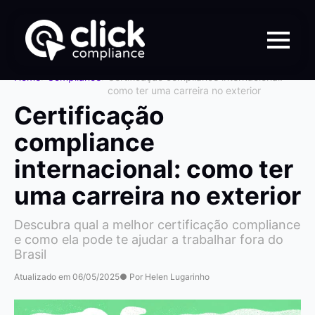
Home
>
Compliance
>
Certificação compliance internacional:
como ter uma carreira no exterior
Certificação
compliance
internacional: como ter
uma carreira no exterior
Descubra qual a melhor certificação compliance
e como ela pode te ajudar a trabalhar fora do
Brasil
Atualizado em 06/05/2025
● Por Helen Lugarinho