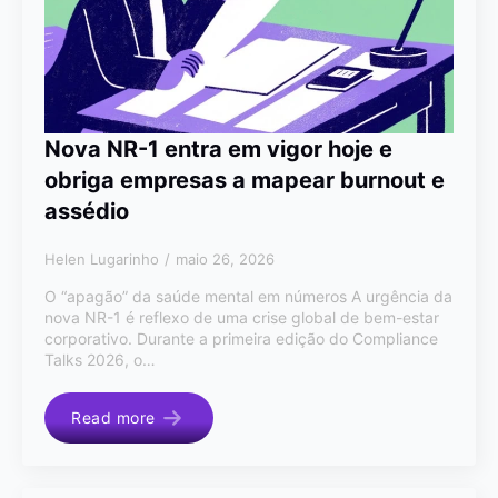
Nova NR-1 entra em vigor hoje e
obriga empresas a mapear burnout e
assédio
Helen Lugarinho
maio 26, 2026
O “apagão” da saúde mental em números A urgência da
nova NR-1 é reflexo de uma crise global de bem-estar
corporativo. Durante a primeira edição do Compliance
Talks 2026, o…
Read more