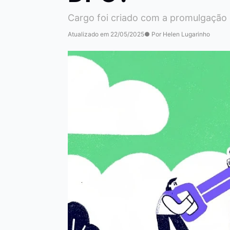
Cargo foi criado com a promulgação
Atualizado em 22/05/2025
● Por Helen Lugarinho