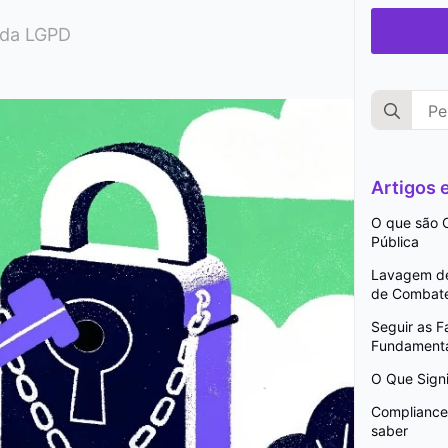
 da LGPD
Search
for:
Artigos
O que são C
Pública
Lavagem de 
de Combat
Seguir as 
Fundamenta
O Que Signi
Compliance 
saber