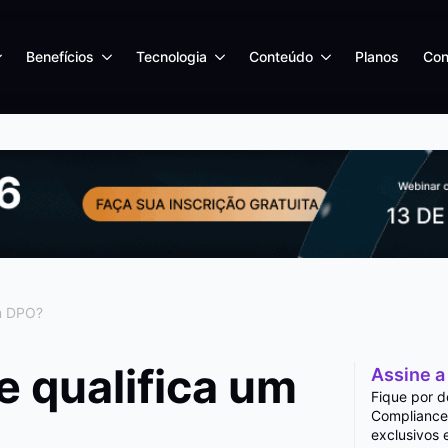
Benefícios
Tecnologia
Conteúdo
Planos
Con
um DPO?
e qualifica um
Assine a
Fique por d
Compliance
exclusivos 