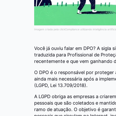
Imagem criada pela clickCompliance utilizando inteligência artifici
Você já ouviu falar em DPO? A sigla s
traduzida para Profissional de Prote
recentemente e que vem ganhando d
O DPO é o responsável por proteger
ainda mais necessária após a imple
(LGPD, Lei 13.709/2018).
A LGPD obriga as empresas a criare
pessoais que são coletados e mantid
ramo de atuação. O objetivo é garant
pessoais que circulam na Internet, i