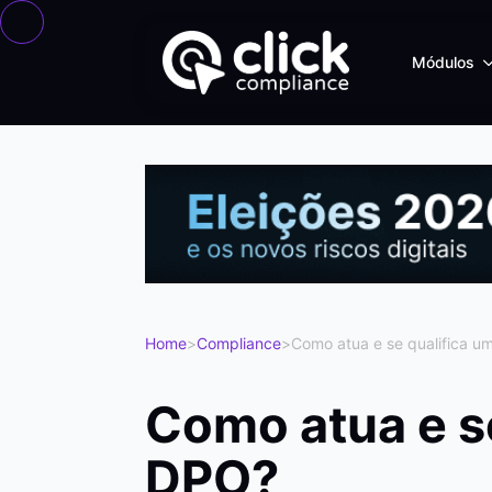
Módulos
Home
>
Compliance
>
Como atua e se qualifica 
Como atua e s
DPO?