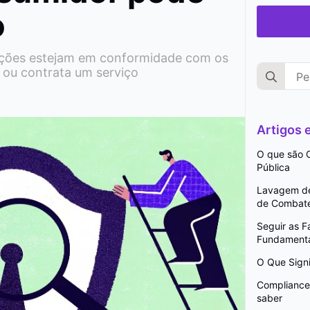
o
zações estejam em conformidade com os
Search
 ou contrata um serviço
for:
Artigos
O que são C
Pública
Lavagem de 
de Combat
Seguir as 
Fundamenta
O Que Signi
Compliance 
saber