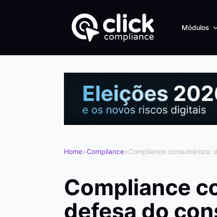
Módulos
Home
>
Compliance
>
Compliance consumerista: 
Compliance c
defesa do co