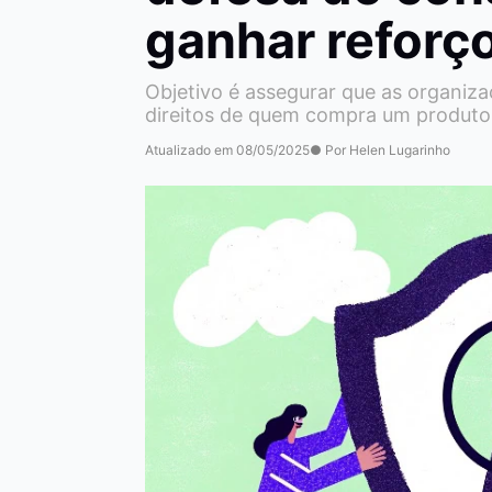
ganhar reforç
Objetivo é assegurar que as organi
direitos de quem compra um produto
Atualizado em 08/05/2025
● Por Helen Lugarinho