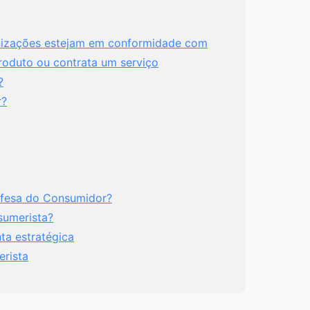
anizações estejam em conformidade com
roduto ou contrata um serviço
?
r?
efesa do Consumidor?
sumerista?
ta estratégica
erista