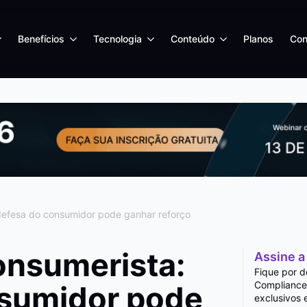
Benefícios
Tecnologia
Conteúdo
Planos
Con
defesa do consumidor pode ganhar reforço
onsumerista:
Assine a
Fique por d
Compliance
nsumidor pode
exclusivos 