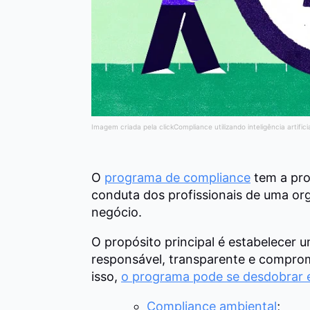
Imagem criada pela clickCompliance utilizando inteligência artifici
O
programa de compliance
tem a pro
conduta dos profissionais de uma or
negócio.
O propósito principal é estabelecer u
responsável, transparente e comprom
isso,
o programa pode se desdobrar e
Compliance ambiental
;