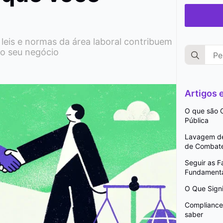
eis e normas da área laboral contribuem
Search
do seu negócio
for:
Artigos
O que são C
Pública
Lavagem de 
de Combat
Seguir as 
Fundamenta
O Que Signi
Compliance 
saber