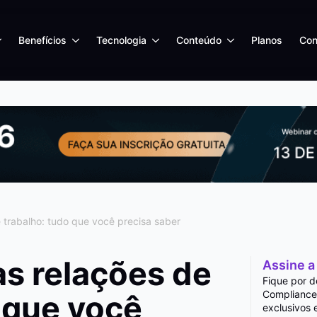
Benefícios
Tecnologia
Conteúdo
Planos
Con
 trabalho: tudo que você precisa saber
s relações de
Assine a
Fique por d
Compliance
 que você
exclusivos 