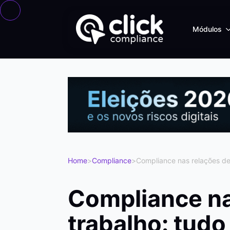
Módulos
Home
>
Compliance
>
Compliance nas relações de
Compliance na
trabalho: tudo