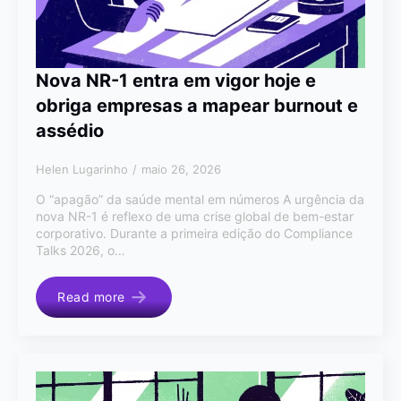
Nova NR-1 entra em vigor hoje e
obriga empresas a mapear burnout e
assédio
Helen Lugarinho
maio 26, 2026
O “apagão” da saúde mental em números A urgência da
nova NR-1 é reflexo de uma crise global de bem-estar
corporativo. Durante a primeira edição do Compliance
Talks 2026, o…
Read more