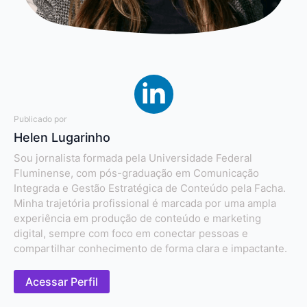
Publicado por
Helen Lugarinho
Sou jornalista formada pela Universidade Federal
Fluminense, com pós-graduação em Comunicação
Integrada e Gestão Estratégica de Conteúdo pela Facha.
Minha trajetória profissional é marcada por uma ampla
experiência em produção de conteúdo e marketing
digital, sempre com foco em conectar pessoas e
compartilhar conhecimento de forma clara e impactante.
Acessar Perfil