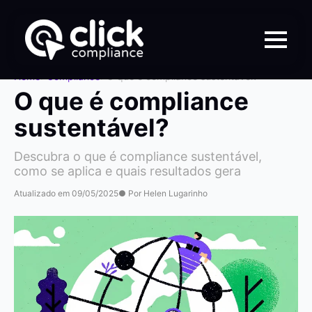
Home
>
Compliance
>
O que é compliance sustentável?
O que é compliance
sustentável?
Descubra o que é compliance sustentável,
como se aplica e quais resultados gera
Atualizado em 09/05/2025
● Por Helen Lugarinho